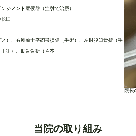
ピンジメント症候群（注射で治療）
亜脱臼
プス）、右膝前十字靭帯損傷（手術）、左肘脱臼骨折（手
（手術）、肋骨骨折（４本）
院長
当院の取り組み