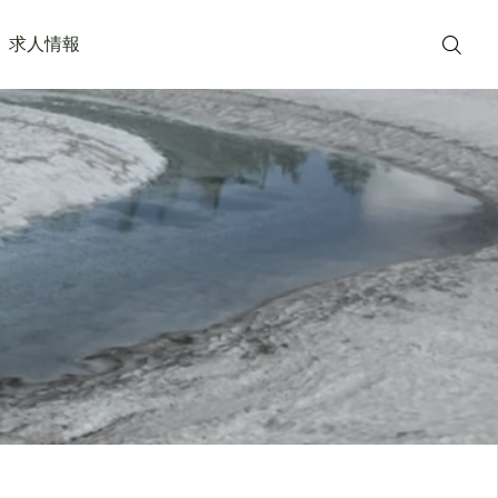
求人情報

WEB予約
TEL
（スマホ用）
院長 ブログ
院長 ブログ
仙台オープン病院 創立
インフルエンザが流行し
アクセス
50周年記念祝賀会に行っ
てきています。ワクチン
てきました
予約受付中です
2026.02.02
2025.11.08