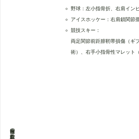
野球：左小指骨折、右肩イン
アイスホッケー：右肩鎖関節
競技スキー：
両足関節前距腓靭帯損傷（ギ
術）、右手小指骨性マレット