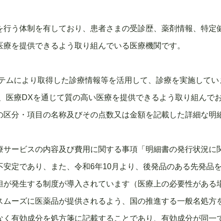
を行う体制を有しており、患者さまの受診歴、薬剤情報、特定
医療を提供できるよう取り組んでいる医療機関です。
テムにより取得した診療情報等を活用して、診療を実施してい
、医療DXを通じて質の高い医療を提供できるよう取り組んで
の区分・項目の名称及びその点数又は金額を記載した詳細な明
療サービスの内容及び費用に関する事項「明細書の発行状況に
不安定であり、また、令和6年10月より、後発品のある先発品
担が発生する制度が導入されています（医療上の必要性がある
スムーズに医薬品が提供されるよう、国の推進する一般名処方
なく有効成分を処方箋に記載することであり、有効成分が同一