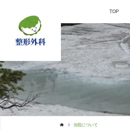
TOP
院長 ブログ
院長 ブログ
ハローキティー＠APPI
appiに行ってきました。
前森山山頂です。
2026.03.24
2026.02.21
…
当院について