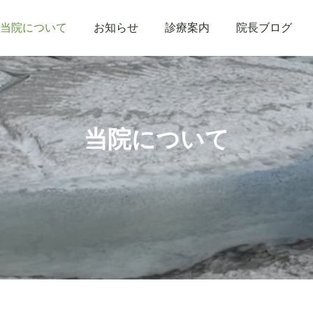
当院について
お知らせ
診療案内
院長ブログ
当院について
院長 ブログ
院長 ブログ
スプリングバレースキー
仙台オープン病院 創立
場に行ってきました。
50周年記念祝賀会に行っ
てきました 2
2026.02.09
2026.02.02