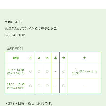
〒981-3135
宮城県仙台市泉区八乙女中央1-5-27
022-346-1831
【診療時間】
時間
月
火
水
木
金
土
△
8:45 ~ 13:00
〇
〇
〇
－
〇
(受付13:00まで)
13:30
(受付12:30まで)
14:30 ~ 18:30
〇
〇
〇
－
〇
－
(受付18:00まで)
・木曜・日曜・祝日は休診です。