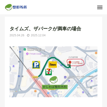
お知らせ
タイムズ、ザパークが満車の場合
タイムズ、ザパークが満車の場合

WEB予約
TEL
（スマホ用）
2025.04.26
2025.12.04
アクセス
TOP
当院について
お知らせ
診療案内
院長ブログ