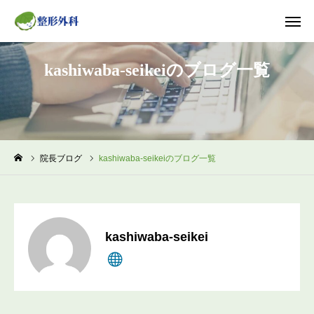
kashiwaba-seikeiのブログ一覧

WEB予約
TEL
（スマホ用）
アクセス
院長ブログ
kashiwaba-seikeiのブログ一覧
TOP
当院について
お知らせ
kashiwaba-seikei
診療案内
院長ブログ