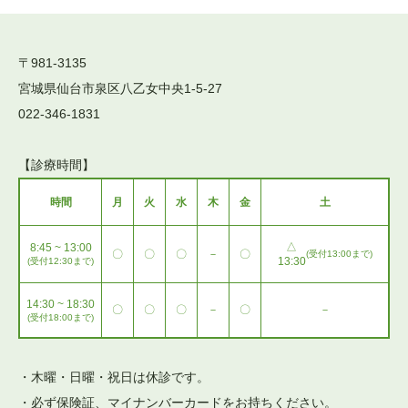
〒981-3135
宮城県仙台市泉区八乙女中央1-5-27
022-346-1831
【診療時間】
時間
月
火
水
木
金
土
△
8:45 ~ 13:00
〇
〇
〇
－
〇
(受付13:00まで)
13:30
(受付12:30まで)
14:30 ~ 18:30
〇
〇
〇
－
〇
－
(受付18:00まで)
・木曜・日曜・祝日は休診です。
・必ず保険証、マイナンバーカードをお持ちください。