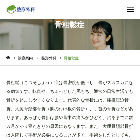
骨粗鬆症

WEB予約
TEL
（スマホ用）
アクセス
診療案内
整形外科
骨粗鬆症
TOP
骨粗鬆（こつそしょう）症は骨密度が低下し、骨がスカスカにな
当院について
る病気です。転倒や、ちょっとした尻もち、通常の日常生活でも
骨折を起こしやすくなります。代表的な骨折には、腰椎圧迫骨
お知らせ
折、大腿骨頚部骨折（脚の付け根の骨折）、手首の骨折などがあ
ります。あっぱく骨折は腰や背中の痛みがひどく、治るまでに数
診療案内
カ月かかり寝たきりの原因にもなります。また、大腿骨頚部骨折
は入院して手術が必要になることが多く、手術をしたとしても、
院長ブログ