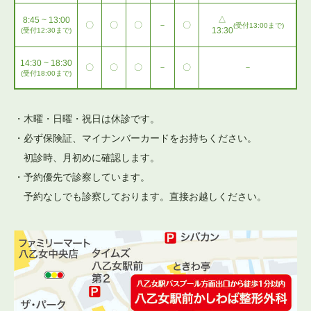
△
8:45 ~ 13:00
〇
〇
〇
－
〇
(受付13:00まで)
13:30
(受付12:30まで)
14:30 ~ 18:30
〇
〇
〇
－
〇
－
(受付18:00まで)
・木曜・日曜・祝日は休診です。
・必ず保険証、マイナンバーカードをお持ちください。
初診時、月初めに確認します。
・予約優先で診察しています。
予約なしでも診察しております。直接お越しください。